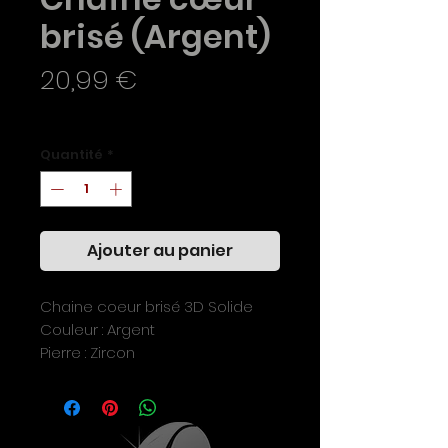
brisé (Argent)
Prix
20,99 €
TVA Incluse
Quantité
*
Ajouter au panier
Chaine coeur brisé 3D Solide
Couleur : Argent
Pierre : Zircon
Longeur : 20
Fermoir : Mousqueton