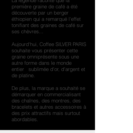
La légende raconte que la
première graine de café a été
découverte par un berger
éthiopien qui a remarqué l'effet
tonifiant des graines de café sur
ses chèvres...
Aujourd'hui, Coffee SILVER PARIS
souhaite vous présenter cette
graine omniprésente sous une
autre forme dans le monde
entier sublimée d'or, d'argent et
de platine.
De plus, la marque a souhaité se
démarquer en commercialisant
des chaînes, des montres, des
bracelets et autres accessoires à
des prix attractifs mais surtout
abordables.