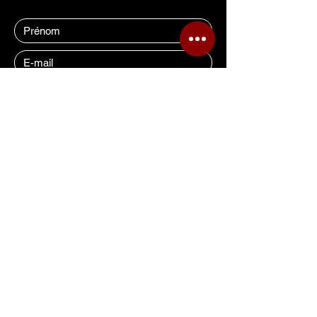
résistance exceptionnelle
à la chaleur, la chaine ne
s'usera pas dans le temps.
Tout cela à une fraction du
prix du diamant
Comment était votre expérience ?
Excellent
Bien
Décevant
Envoyer
CONTACTEZ-NOUS