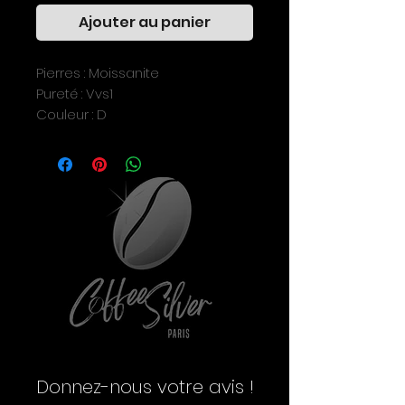
Ajouter au panier
Pierres : Moissanite
Pureté : Vvs1
Couleur : D
Garantie à vie.
La Moissanite a de
nombreuses qualités
Une brillance et une
dispersion supérieures à
celles du diamant,
Une blancheur et une
pureté digne des diamants
de qualité supérieure,
Une extrême résistance
Donnez-nous votre avis !
aux rayures et une et une