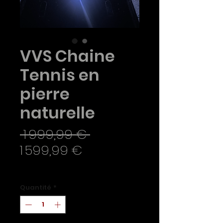
VVS Chaine
Tennis en
pierre
naturelle
Prix
 1 999,99 € 
Prix
original
1 599,99 €
promotionnel
TVA Incluse
Quantité
*