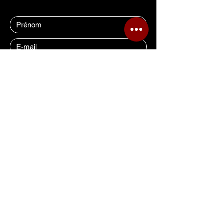
Comment était votre expérience ?
Excellent
Bien
Décevant
Envoyer
CONTACTEZ-NOUS