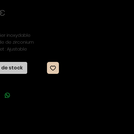
Prix
 €
ier inoxydable

yde de zirconium

t : Ajustable 

 de stock