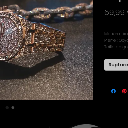
69,99
TVA Incluse
Matière : Ac
Pierre : Ox
Taille poigne
Style : Mixte
Rupture