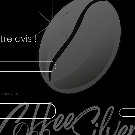
re avis !
Décevant