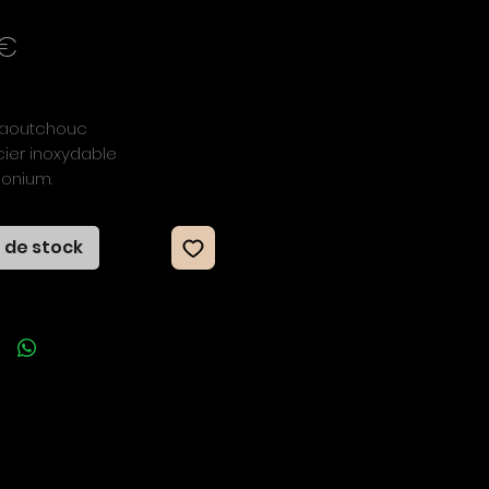
Prix
 €
 caoutchouc
cier inoxydable
rconium.
stable au poignet
 de stock