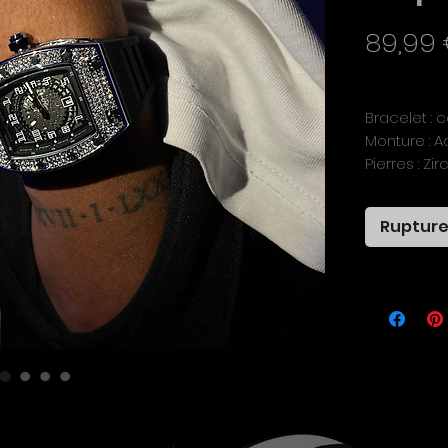
89,99
TVA Incluse
Bracelet :
Monture : A
Pierres : Zi
Taille : Aju
Rupture