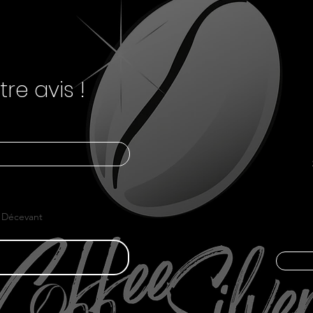
re avis !
Décevant